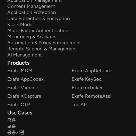
Application Management
Content Management
Application Protection
Data Protection & Encryption
Kiosk Mode
Multi-Factor Authentication
Monitoring & Analytics
Automation & Policy Enforcement
Remote Support & Management
AI Management
Products
Exafe MDM
Exafe AppDefence
Exafe AppCodex
Exafe KeySec
Exafe Vaccine
Exafe mTicker
Exafe XCapture
Exafe RemoteAssi
Exafe OTP
TrusAP
Use Cases
금융
교육
공공기관