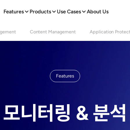
Features
Products
Use Cases
About Us
agement
Content Management
Application Protec
Features
모니터링 & 분석