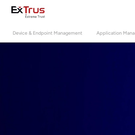
Device & Endpoint Management
Application Man