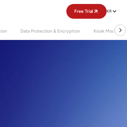
Free Trial
KR
tion
Data Protection & Encryption
Kiosk Mode