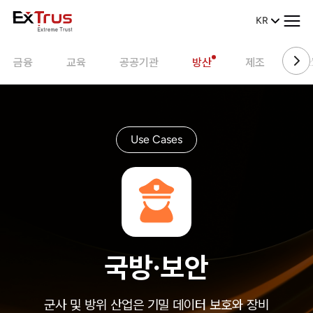
KR
금융
교육
공공기관
방산
제조
헬
Use Cases
국방·보안
군사 및 방위 산업은 기밀 데이터 보호와 장비