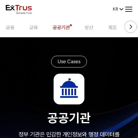
KR
금융
교육
공공기관
방산
제조
헬
Use Cases
공공기관
정부 기관은 민감한 개인정보와 행정 데이터를